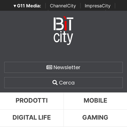
▾ G11 Media:
|
ChannelCity
|
ImpresaCity
|
SecurityOpenLab
|
Italian Channel Awards
|
Italian
Project Awards
|
Italian Security Awards
|
...
Newsletter
Cerca
PRODOTTI
MOBILE
DIGITAL LIFE
GAMING