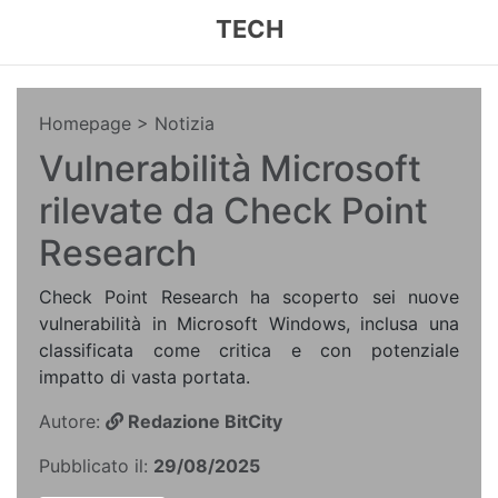
TECH
Homepage
> Notizia
Vulnerabilità Microsoft
rilevate da Check Point
Research
Check Point Research ha scoperto sei nuove
vulnerabilità in Microsoft Windows, inclusa una
classificata come critica e con potenziale
impatto di vasta portata.
Autore:
Redazione BitCity
Pubblicato il:
29/08/2025