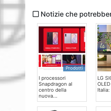
Notizie che potrebber
Prodotti
I processori
LG S
Snapdragon al
OLED 
centro della
Italia:
nuova...