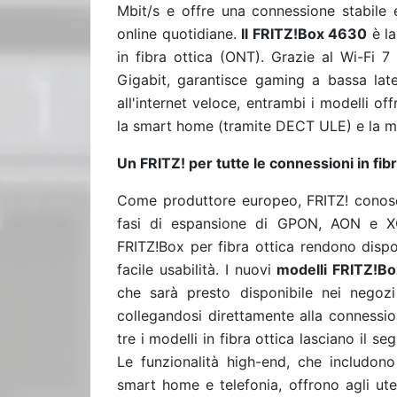
Mbit/s e offre una connessione stabile e
online quotidiane.
Il FRITZ!Box 4630
è la
in fibra ottica (ONT). Grazie al Wi-Fi
Gigabit, garantisce gaming a bassa late
all'internet veloce, entrambi i modelli off
la smart home (tramite DECT ULE) e la ma
Un FRITZ! per tutte le connessioni in fibr
Come produttore europeo, FRITZ! conosce 
fasi di espansione di GPON, AON e XG
FRITZ!Box per fibra ottica rendono dispo
facile usabilità. I nuovi
modelli FRITZ!B
che sarà presto disponibile nei negozi 
collegandosi direttamente alla connessio
tre i modelli in fibra ottica lasciano il se
Le funzionalità high-end, che includono
smart home e telefonia, offrono agli ute