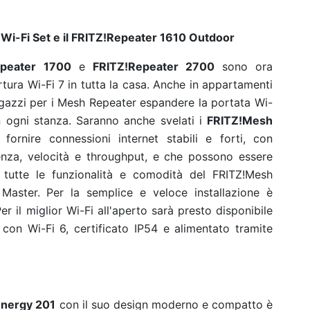
 Wi-Fi Set e il FRITZ!Repeater 1610 Outdoor
epeater 1700
e
FRITZ!Repeater 2700
sono ora
rtura Wi-Fi 7 in tutta la casa. Anche in appartamenti
 ragazzi per i Mesh Repeater espandere la portata Wi-
in ogni stanza. Saranno anche svelati i
FRITZ!Mesh
fornire connessioni internet stabili e forti, con
enza, velocità e throughput, e che possono essere
do tutte le funzionalità e comodità del FRITZ!Mesh
aster. Per la semplice e veloce installazione è
Per il miglior Wi-Fi all'aperto sarà presto disponibile
con Wi-Fi 6, certificato IP54 e alimentato tramite
Energy 201
con il suo design moderno e compatto è