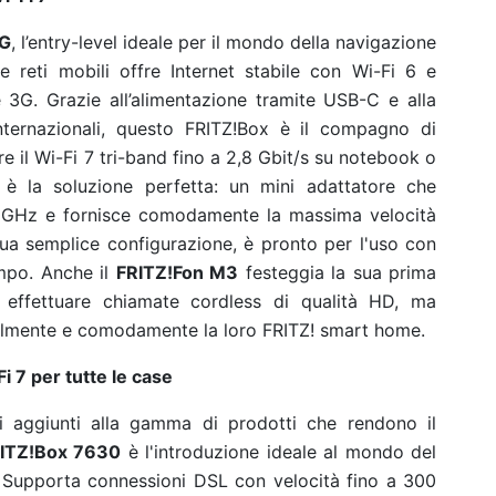
4G
, l’entry-level ideale per il mondo della navigazione
 reti mobili offre Internet stabile con Wi-Fi 6 e
 3G. Grazie all’alimentazione tramite USB-C e alla
internazionali, questo FRITZ!Box è il compagno di
re il Wi-Fi 7 tri-band fino a 2,8 Gbit/s su notebook o
0
è la soluzione perfetta: un mini adattatore che
6 GHz e fornisce comodamente la massima velocità
a sua semplice configurazione, è pronto per l'uso con
mpo. Anche il
FRITZ!Fon M3
festeggia la sua prima
 effettuare chiamate cordless di qualità HD, ma
cilmente e comodamente la loro FRITZ! smart home.
 7 per tutte le case
i aggiunti alla gamma di prodotti che rendono il
RITZ!Box 7630
è l'introduzione ideale al mondo del
. Supporta connessioni DSL con velocità fino a 300