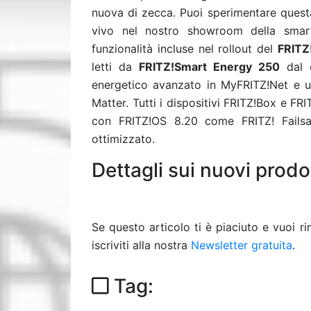
nuova di zecca. Puoi sperimentare questa
vivo nel nostro showroom della smart
funzionalità incluse nel rollout del
FRITZ
letti da
FRITZ!Smart Energy 250
dal c
energetico avanzato in MyFRITZ!Net e un’
Matter. Tutti i dispositivi FRITZ!Box e F
con FRITZ!OS 8.20 come FRITZ! Failsa
ottimizzato.
Dettagli sui nuovi prodo
Se questo articolo ti è piaciuto e vuoi 
iscriviti alla nostra
Newsletter gratuita
.
Tag: