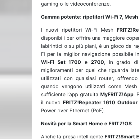
gaming o le videoconferenze.
Gamma potente: ripetitori Wi-Fi 7, Mesh
I nuovi ripetitori Wi-Fi Mesh
FRITZ!R
disponibili per offrire una maggiore cope
labirintici o su più piani, è un gioco da
Fi per la miglior navigazione possibile 
Wi-Fi Set 1700
e
2700
, in grado di 
miglioramenti per quel che riguarda lat
utilizzati con qualsiasi router, offren
quando vengono utilizzati come Mesh M
sufficiente l’app gratuita
MyFRITZ!App
. 
il nuovo
FRITZ!Repeater 1610 Outdoor
Power over Ethernet (PoE).
Novità per la Smart Home e FRITZ!OS
Anche la presa intelligente
FRITZ!Smart 