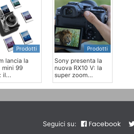
Prodotti
Prodotti
lm lancia la
Sony presenta la
x mini 99
nuova RX10 V: la
 il...
super zoom...
Facebook
Seguici su: