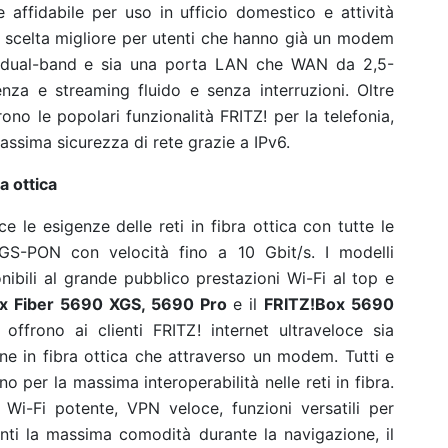
 affidabile per uso in ufficio domestico e attività
 scelta migliore per utenti che hanno già un modem
 7 dual-band e sia una porta LAN che WAN da 2,5-
nza e streaming fluido e senza interruzioni. Oltre
rono le popolari funzionalità FRITZ! per la telefonia,
ssima sicurezza di rete grazie a IPv6.
a ottica
le esigenze delle reti in fibra ottica con tutte le
S-PON con velocità fino a 10 Gbit/s. I modelli
nibili al grande pubblico prestazioni Wi-Fi al top e
ox Fiber 5690 XGS, 5690 Pro
e il
FRITZ!Box 5690
offrono ai clienti FRITZ! internet ultraveloce sia
ne in fibra ottica che attraverso un modem. Tutti e
gno per la massima interoperabilità nelle reti in fibra.
 Wi-Fi potente, VPN veloce, funzioni versatili per
nti la massima comodità durante la navigazione, il