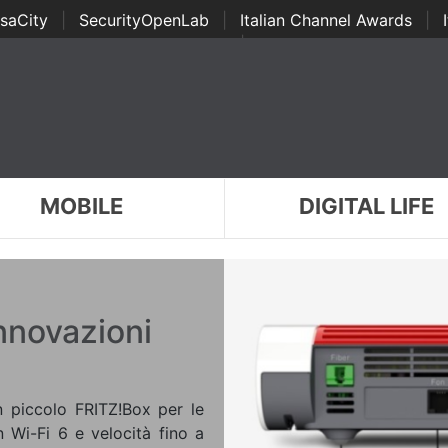
saCity
|
SecurityOpenLab
|
Italian Channel Awards
|
Awards
|
...
MOBILE
DIGITAL LIFE
innovazioni
 piccolo FRITZ!Box per le
n Wi-Fi 6 e velocità fino a