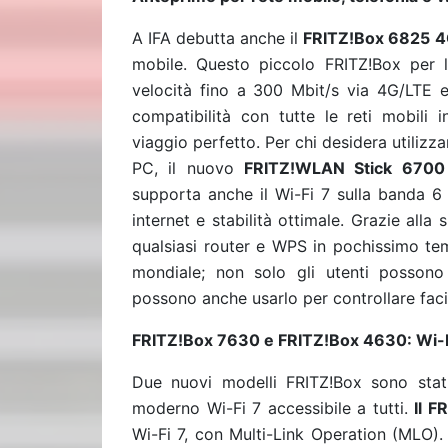
A IFA debutta anche il
FRITZ!Box 6825 
mobile. Questo piccolo FRITZ!Box per le
velocità fino a 300 Mbit/s via 4G/LTE e
compatibilità con tutte le reti mobili 
viaggio perfetto. Per chi desidera utilizza
PC, il nuovo
FRITZ!WLAN Stick 670
supporta anche il Wi-Fi 7 sulla banda 
internet e stabilità ottimale. Grazie all
qualsiasi router e WPS in pochissimo te
mondiale; non solo gli utenti possono
possono anche usarlo per controllare fa
FRITZ!Box 7630 e FRITZ!Box 4630: Wi-Fi
Due nuovi modelli FRITZ!Box sono stat
moderno Wi-Fi 7 accessibile a tutti.
Il F
Wi-Fi 7, con Multi-Link Operation (MLO)