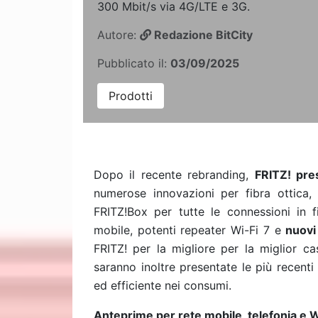
300 Mbit/s via 4G/LTE e 3G.
Autore:
Redazione BitCity
Pubblicato il:
03/09/2025
Prodotti
Dopo il recente rebranding,
FRITZ! pre
numerose innovazioni per fibra ottica, 
FRITZ!Box per tutte le connessioni in fi
mobile, potenti repeater Wi-Fi 7 e
nuovi
FRITZ! per la migliore per la miglior c
saranno inoltre presentate le più recent
ed efficiente nei consumi.
Anteprime per rete mobile, telefonia e W