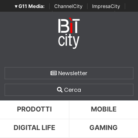
▾ G11 Media:
|
ChannelCity
|
ImpresaCity
|
SecurityOpenLab
|
Italian Channel Awards
|
Italian
Project Awards
|
Italian Security Awards
|
...
Newsletter
Cerca
PRODOTTI
MOBILE
DIGITAL LIFE
GAMING