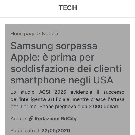
TECH
Homepage
> Notizia
Samsung sorpassa
Apple: è prima per
soddisfazione dei clienti
smartphone negli USA
Lo studio ACSI 2026 evidenzia il successo
dell'intelligenza artificiale, mentre cresce l'attesa
per il primo iPhone pieghevole da 2.000 dollari.
Autore:
Redazione BitCity
Pubblicato il:
22/05/2026