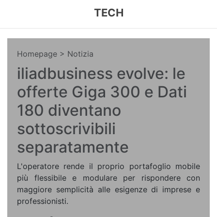
TECH
Homepage
> Notizia
iliadbusiness evolve: le
offerte Giga 300 e Dati
180 diventano
sottoscrivibili
separatamente
L'operatore rende il proprio portafoglio mobile
più flessibile e modulare per rispondere con
maggiore semplicità alle esigenze di imprese e
professionisti.