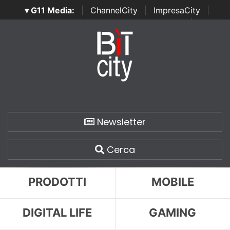
▾ G11 Media:
|
ChannelCity
|
ImpresaCity
|
SecurityOpenLab
|
Italian Channel Awards
|
Italian
Project Awards
|
Italian Security Awards
|
...
Newsletter
Cerca
PRODOTTI
MOBILE
DIGITAL LIFE
GAMING