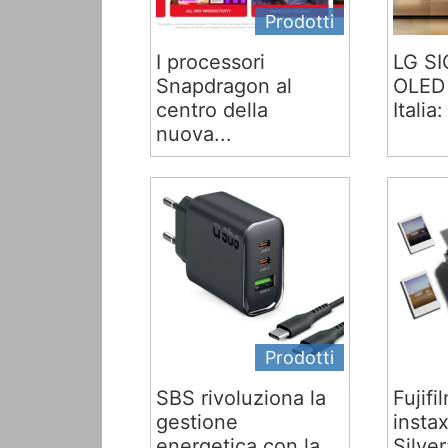
Prodotti
I processori
LG S
Snapdragon al
OLED 
centro della
Italia:
nuova...
Prodotti
SBS rivoluziona la
Fujifi
gestione
insta
energetica con la...
Silver: