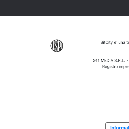
BitCity e' una 
G11 MEDIA S.R.L. 
Registro impr
Informat