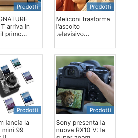
Prodotti
Prodotti
IGNATURE
Meliconi trasforma
T arriva in
l'ascolto
 il primo...
televisivo...
Prodotti
Prodotti
lm lancia la
Sony presenta la
x mini 99
nuova RX10 V: la
 il...
super zoom...