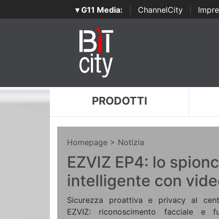
▾ G11 Media:
|
ChannelCity
|
Impre
PRODOTTI
Homepage
> Notizia
EZVIZ EP4: lo spionc
intelligente con vide
Sicurezza proattiva e privacy al cen
EZVIZ: riconoscimento facciale e f