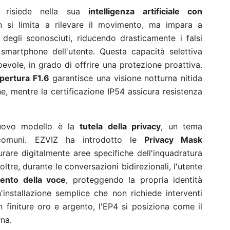
4 risiede nella sua
intelligenza artificiale con
n si limita a rilevare il movimento, ma impara a
li degli sconosciuti, riducendo drasticamente i falsi
 smartphone dell'utente. Questa capacità selettiva
vole, in grado di offrire una protezione proattiva.
pertura F1.6
garantisce una visione notturna nitida
ne, mentre la certificazione IP54 assicura resistenza
nuovo modello è la
tutela della privacy
, un tema
 comuni. EZVIZ ha introdotto le
Privacy Mask
rare digitalmente aree specifiche dell'inquadratura
noltre, durante le conversazioni bidirezionali, l'utente
ento della voce
, proteggendo la propria identità
'installazione semplice che non richiede interventi
n finiture oro e argento, l'EP4 si posiziona come il
na.