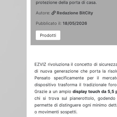
protezione della porta di casa.
Autore:
Redazione BitCity
Pubblicato il:
18/05/2026
Prodotti
EZVIZ rivoluziona il concetto di sicurezz
di nuova generazione che porta la riso
Pensato specificamente per il mercat
dispositivo trasforma il tradizionale for
Grazie a un ampio
display touch da 5,5 p
chi si trova sul pianerottolo, godend
permette di distinguere ogni minimo dettag
o movimenti sospetti.