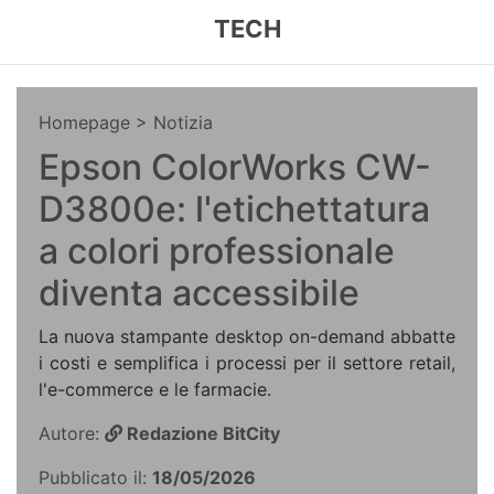
TECH
Homepage
> Notizia
Epson ColorWorks CW-
D3800e: l'etichettatura
a colori professionale
diventa accessibile
La nuova stampante desktop on-demand abbatte
i costi e semplifica i processi per il settore retail,
l'e-commerce e le farmacie.
Autore:
Redazione BitCity
Pubblicato il:
18/05/2026