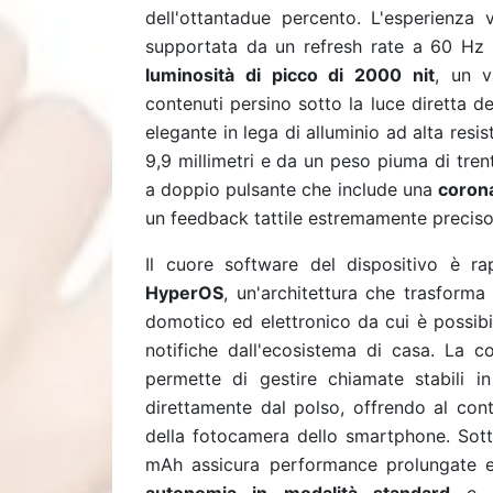
dell'ottantadue percento. L'esperienza v
supportata da un refresh rate a 60 Hz 
luminosità di picco di 2000 nit
, un v
contenuti persino sotto la luce diretta d
elegante in lega di alluminio ad alta resi
9,9 millimetri e da un peso piuma di tre
a doppio pulsante che include una
corona
un feedback tattile estremamente preciso 
Il cuore software del dispositivo è r
HyperOS
, un'architettura che trasforma
domotico ed elettronico da cui è possibi
notifiche dall'ecosistema di casa. La co
permette di gestire chiamate stabili i
direttamente dal polso, offrendo al con
della fotocamera dello smartphone. Sotto
mAh assicura performance prolungate e 