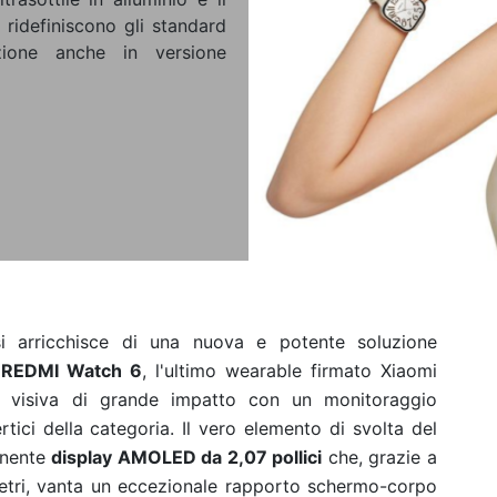
ridefiniscono gli standard
zione anche in versione
 si arricchisce di una nuova e potente soluzione
i
REDMI Watch 6
, l'ultimo wearable firmato Xiaomi
ia visiva di grande impatto con un monitoraggio
tici della categoria. Il vero elemento di svolta del
onente
display AMOLED da 2,07 pollici
che, grazie a
imetri, vanta un eccezionale rapporto schermo-corpo