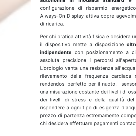
autonomia in modalità standard
e di
configurazione di risparmio energetico
Always-On Display attiva copre agevolmen
di ricarica.
Per chi pratica attività fisica e desidera
il dispositivo mette a disposizione
olt
indipendente
con posizionamento a cin
assoluta precisione i percorsi all'aper
L'orologio vanta una resistenza all'acqu
rilevamento della frequenza cardiaca 
rendendosi perfetto per il nuoto. I senso
una misurazione costante dei livelli di os
dei livelli di stress e della qualità 
rispondere a ogni tipo di esigenza d'acq
prezzo di partenza estremamente compe
chi desidera effettuare pagamenti contact