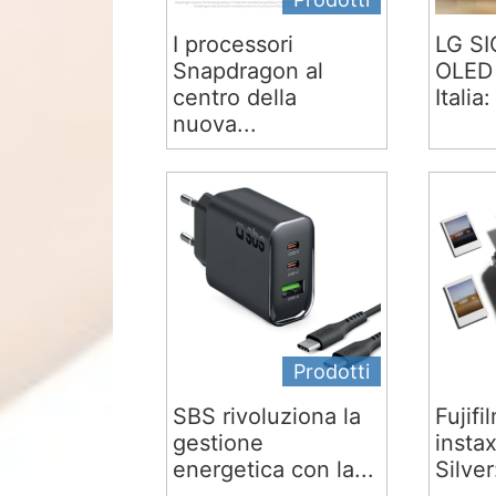
I processori
LG S
Snapdragon al
OLED 
centro della
Italia:
nuova...
Prodotti
SBS rivoluziona la
Fujifi
gestione
insta
energetica con la...
Silver: