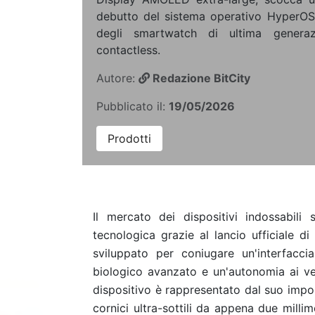
debutto del sistema operativo HyperOS 
degli smartwatch di ultima genera
contactless.
Autore:
Redazione BitCity
Pubblicato il:
19/05/2026
Prodotti
Il mercato dei dispositivi indossabili
tecnologica grazie al lancio ufficiale d
sviluppato per coniugare un'interfacc
biologico avanzato e un'autonomia ai ver
dispositivo è rappresentato dal suo imp
cornici ultra-sottili da appena due mill