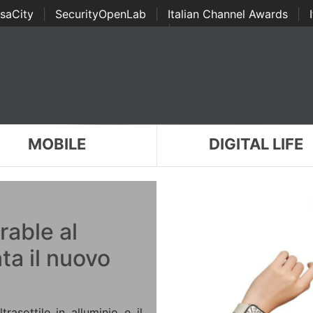
saCity
|
SecurityOpenLab
|
Italian Channel Awards
|
Awards
|
...
MOBILE
DIGITAL LIFE
rable al
ta il nuovo
asottile in alluminio e il