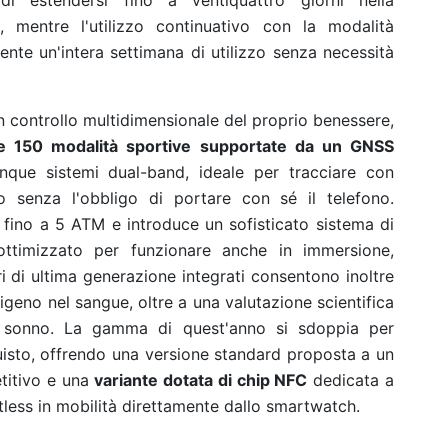
 estendersi fino a ventiquattro giorni nella
, mentre l'utilizzo continuativo con la modalità
te un'intera settimana di utilizzo senza necessità
 un controllo multidimensionale del proprio benessere,
re 150 modalità sportive supportate da un GNSS
que sistemi dual-band, ideale per tracciare con
to senza l'obbligo di portare con sé il telefono.
a fino a 5 ATM e introduce un sofisticato sistema di
ottimizzato per funzionare anche in immersione,
ri di ultima generazione integrati consentono inoltre
sigeno nel sangue, oltre a una valutazione scientifica
del sonno. La gamma di quest'anno si sdoppia per
uisto, offrendo una versione standard proposta a un
titivo e una
variante dotata di chip NFC
dedicata a
less in mobilità direttamente dallo smartwatch.