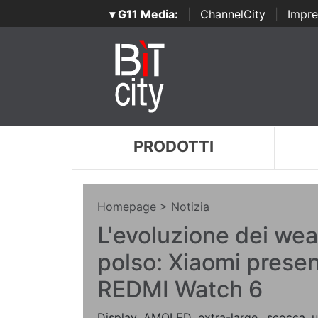
▾ G11 Media:
|
ChannelCity
|
Impre
PRODOTTI
Homepage
> Notizia
L'evoluzione dei wea
polso: Xiaomi presen
REDMI Watch 6
Display AMOLED extra-large, scocca ultr