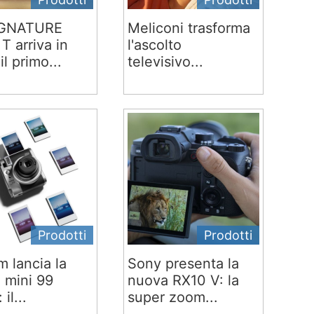
IGNATURE
Meliconi trasforma
T arriva in
l'ascolto
 il primo...
televisivo...
Prodotti
Prodotti
lm lancia la
Sony presenta la
x mini 99
nuova RX10 V: la
 il...
super zoom...