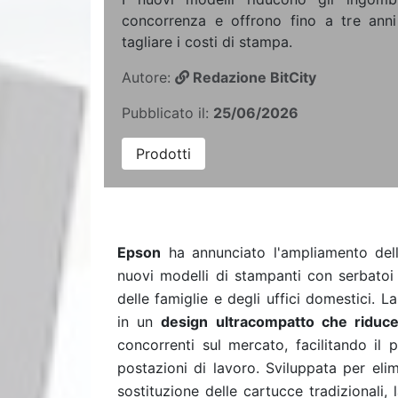
concorrenza e offrono fino a tre anni 
tagliare i costi di stampa.
Autore:
Redazione BitCity
Pubblicato il:
25/06/2026
Prodotti
Epson
ha annunciato l'ampliamento del
nuovi modelli di stampanti con serbatoi 
delle famiglie e degli uffici domestici. L
in un
design ultracompatto che riduce
concorrenti sul mercato, facilitando il 
postazioni di lavoro. Sviluppata per eli
sostituzione delle cartucce tradizionali, 