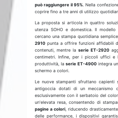
può raggiungere il 95%
. Nella confezione
coprire fino a tre anni di utilizzo quotidia
La proposta si articola in quattro soluz
utenza SOHO e domestica. Il modell
cercano una stampa quotidiana semplice, 
2910
punta a offrire funzioni affidabili
contenuti, mentre la
serie ET-2920
aggi
centimetri. Infine, per i piccoli uffici
produttività, la
serie ET-4900
integra un
schermo a colori.
Le nuove stampanti sfruttano capienti ser
antigoccia dotati di un meccanismo di
esclusivamente con il serbatoio del color
un'elevata resa, consentendo di stamp
pagine a colori
, riducendo drasticamente 
delle performance, i dispositivi garant