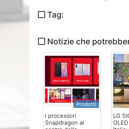
Tag:
Notizie che potrebber
Prodotti
I processori
LG S
Snapdragon al
OLED 