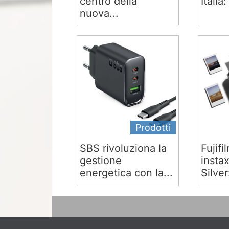
centro della
Italia:
nuova...
Prodotti
SBS rivoluziona la
Fujifi
gestione
insta
energetica con la...
Silver: