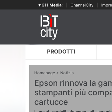
▾ G11 Media:
|
ChannelCity
|
Impre
PRODOTTI
Homepage
> Notizia
Epson rinnova la g
stampanti più compa
cartucce
I nuovi modelli riducono gli ingomb