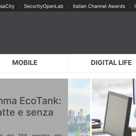
saCity
|
SecurityOpenLab
|
Italian Channel Awards
|
Awards
|
...
MOBILE
DIGITAL LIFE
amma EcoTank:
tte e senza
ri del 25% rispetto alla