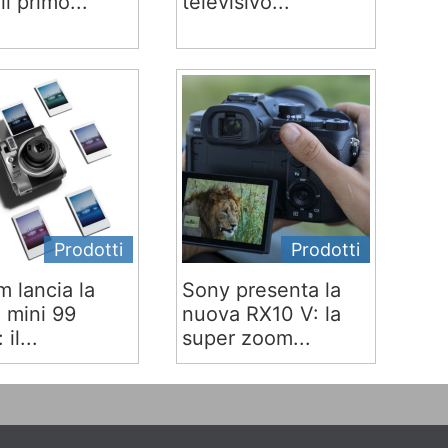
 il primo...
televisivo...
Prodotti
Prodotti
lm lancia la
Sony presenta la
x mini 99
nuova RX10 V: la
 il...
super zoom...