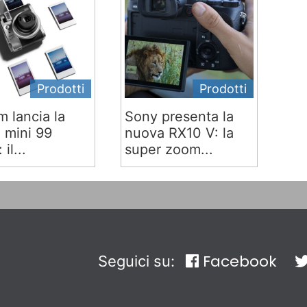
Prodotti
Prodotti
lm lancia la
Sony presenta la
x mini 99
nuova RX10 V: la
 il...
super zoom...
Facebook
Seguici su: