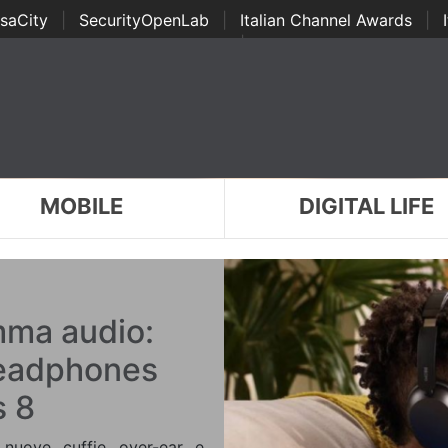
saCity
|
SecurityOpenLab
|
Italian Channel Awards
|
Awards
|
...
MOBILE
DIGITAL LIFE
mma audio:
Headphones
s 8
nuove cuffie over-ear e