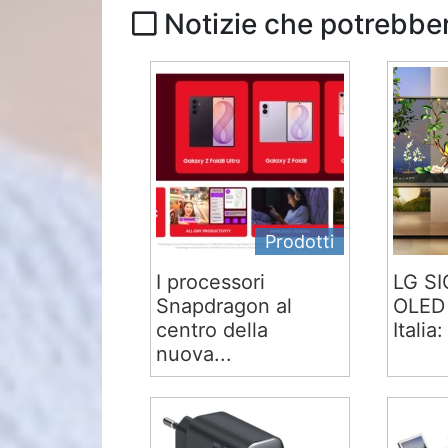
Notizie che potrebber
Prodotti
I processori
LG S
Snapdragon al
OLED 
centro della
Italia:
nuova...