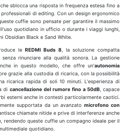
 che sblocca una risposta in frequenza estesa fino a
ità professionali di editing. Con un design ergonomico
ueste cuffie sono pensate per garantire il massimo
l'uso quotidiano in ufficio o durante i viaggi lunghi,
oni Obsidian Black e Sand White.
ntroduce le
REDMI Buds 8
, la soluzione compatta
 senza rinunciare alla qualità sonora. La gestione
nche in questo modello, che offre un'
autonomia
ore grazie alla custodia di ricarica, con la possibilità
a ricarica rapida di soli 10 minuti. L'esperienza di
ia di
cancellazione del rumore fino a 50dB
, capace
rbi esterni anche in contesti particolarmente caotici.
iormente supportata da un avanzato
microfono con
antisce chiamate nitide e prive di interferenze anche
, rendendo queste cuffie un compagno ideale per il
 multimediale quotidiano.