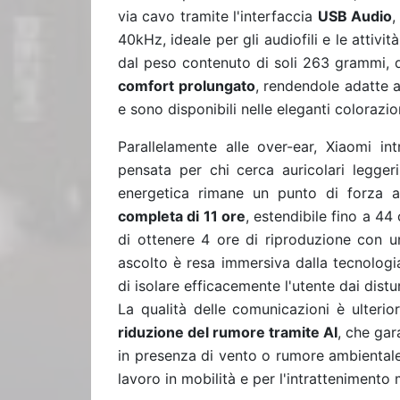
via cavo tramite l'interfaccia
USB Audio
,
40kHz, ideale per gli audiofili e le attiv
dal peso contenuto di soli 263 grammi, q
comfort prolungato
, rendendole adatte al
e sono disponibili nelle eleganti colorazi
Parallelamente alle over-ear, Xiaomi i
pensata per chi cerca auricolari leggeri
energetica rimane un punto di forza a
completa di 11 ore
, estendibile fino a 44 
di ottenere 4 ore di riproduzione con un
ascolto è resa immersiva dalla tecnolog
di isolare efficacemente l'utente dai distu
La qualità delle comunicazioni è ulter
riduzione del rumore tramite AI
, che gar
in presenza di vento o rumore ambientale
lavoro in mobilità e per l'intrattenimento