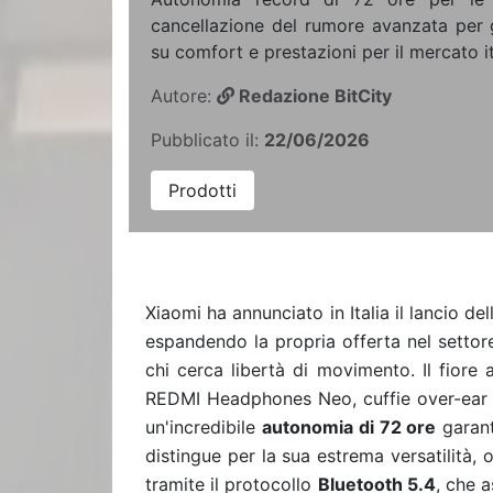
cancellazione del rumore avanzata per g
su comfort e prestazioni per il mercato it
Autore:
Redazione BitCity
Pubblicato il:
22/06/2026
Prodotti
Xiaomi ha annunciato in Italia il lancio d
espandendo la propria offerta nel settor
chi cerca libertà di movimento. Il fiore 
REDMI Headphones Neo, cuffie over-ear ch
un'incredibile
autonomia di 72 ore
garant
distingue per la sua estrema versatilità,
tramite il protocollo
Bluetooth 5.4
, che 