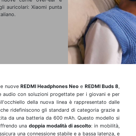
li auricolari: Xiaomi punta
aliano.
elle nuove
REDMI Headphones Neo
e
REDMI Buds 8
,
e audio con soluzioni progettate per i giovani e per
all'occhiello della nuova linea è rappresentato dalle
e ridefiniscono gli standard di categoria grazie a
ita da una batteria da 600 mAh. Questo modello si
 offrendo una
doppia modalità di ascolto
: in mobilità,
assicura una connessione stabile e a bassa latenza, e