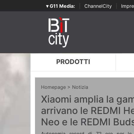
▾ G11 Media:
|
ChannelCity
|
Impre
PRODOTTI
Homepage
> Notizia
Xiaomi amplia la ga
arrivano le REDMI 
Neo e le REDMI Bud
Autonomia record di 72 ore per le 