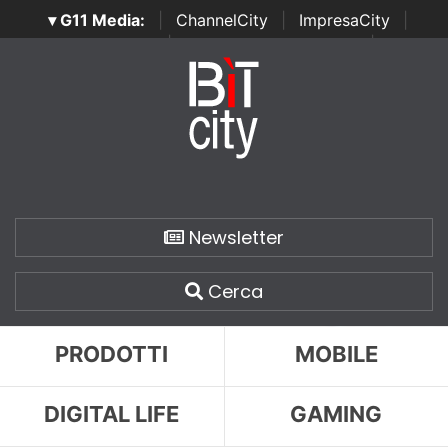
▾ G11 Media:
|
ChannelCity
|
ImpresaCity
|
SecurityOpenLab
|
Italian Channel Awards
|
Italian
Project Awards
|
Italian Security Awards
|
...
Newsletter
Cerca
PRODOTTI
MOBILE
DIGITAL LIFE
GAMING