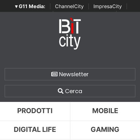
▾ G11 Media:
|
ChannelCity
|
ImpresaCity
|
SecurityOpenLab
|
Italian Channel Awards
|
Italian
Project Awards
|
Italian Security Awards
|
...
Newsletter
Cerca
PRODOTTI
MOBILE
DIGITAL LIFE
GAMING